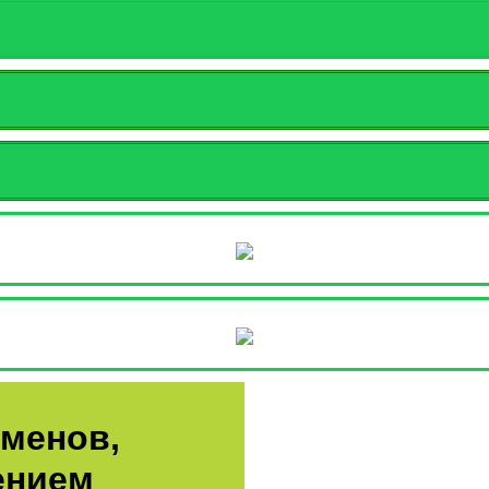
аменов,
ением